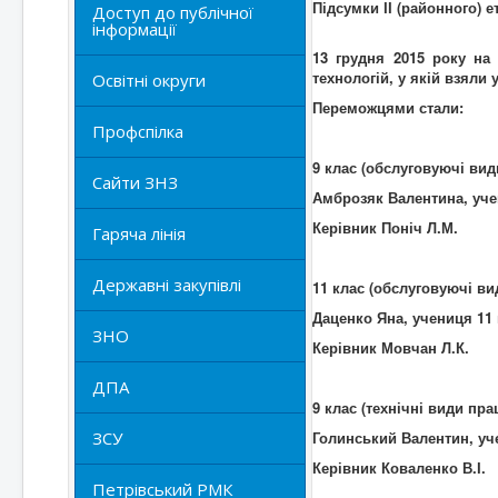
Підсумки ІІ (районного) 
Доступ до публічної
інформації
13
грудня 2015 року на 
технологій, у якій взяли 
Освітні округи
Переможцями стали:
Профспілка
9
клас
(обслуговуючі види
Сайти ЗНЗ
Амброзяк Валентина, учени
Керівник Поніч Л.М.
Гаряча лінія
Державні закупівлі
11 клас
(обслуговуючі вид
Даценко Яна, учениця 11 к
ЗНО
Керівник Мовчан Л.К.
ДПА
9
клас
(технічні види прац
ЗСУ
Голинський Валентин, учен
Керівник Коваленко В.І.
Петрівський РМК