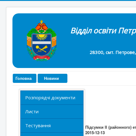
Відділ освіти Пет
28300, смт. Петрове, вул. 
Головна
Новини
Розпорядчі документи
Листи
Тестування
Підсумки ІІ (районного) 
2015-12-13