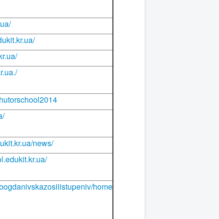
.ua/
ukit.kr.ua/
kr.ua/
r.ua./
e/hutorschool2014
a/
ukit.kr.ua/news/
l.edukit.kr.ua/
te/bogdanivskazosiiistupeniv/home