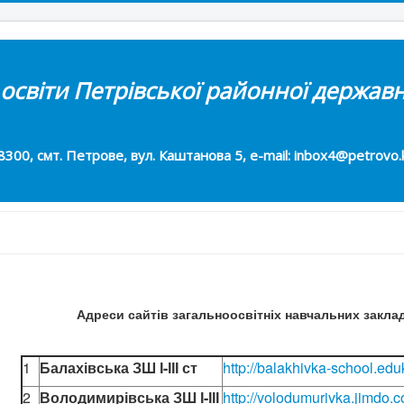
 освіти Петрівської районної державн
т. Петрове, вул. Каштанова 5, e-mail: inbox4@petrovo.kr
Адреси сайтів загальноосвітніх навчальних закла
1
Балахівська ЗШ І-ІІІ ст
http://balakhivka-school.eduk
2
Володимирівська ЗШ І-ІІІ
http://volodumurivka.jimdo.