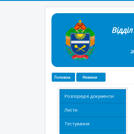
Відділ
28300, см
Головна
Новини
Розпорядчі документи
Листи
Тестування