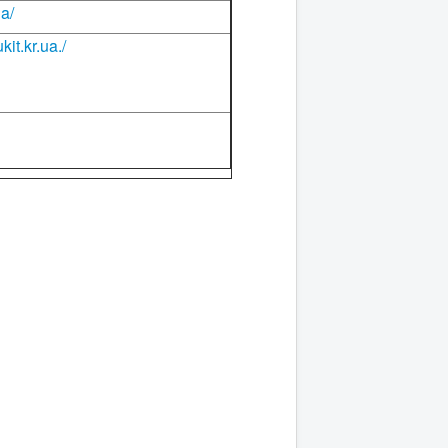
ua/
kit.kr.ua./