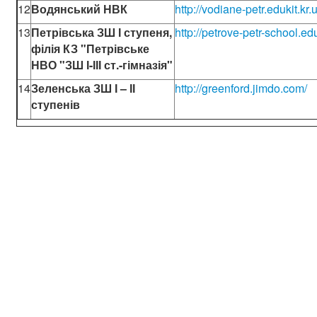
12
Водянський НВК
http://vodiane-petr.edukit.kr.
13
Петрівська ЗШ І ступеня,
http://petrove-petr-school.edu
філія КЗ "Петрівське
НВО "ЗШ І-ІІІ ст.-гімназія"
14
Зеленська ЗШ І – ІІ
http://greenford.jimdo.com/
ступенів