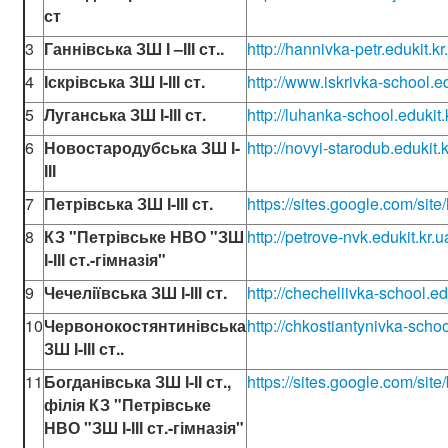
ст
3
Ганнівська ЗШ І –ІІІ ст..
http://hannivka-petr.edukit.kr
4
Іскрівська ЗШ І-ІІІ ст.
http://www.iskrivka-school.ed
5
Луганська ЗШ І-ІІІ ст.
http://luhanka-school.edukit.
6
Новостародубська ЗШ І-
http://novyi-starodub.edukit.k
ІІІ
7
Петрівська ЗШ І-ІІІ ст.
https://sites.google.com/sit
8
КЗ "Петрівське НВО "ЗШ
http://petrove-nvk.edukit.kr.u
І-ІІІ ст.-гімназія"
9
Чечеліївська ЗШ І-ІІІ ст.
http://checheliivka-school.ed
10
Червонокостянтинівська
http://chkostiantynivka-schoo
ЗШ І-ІІІ ст..
11
Богданівська ЗШ І-ІІ ст.,
https://sites.google.com/si
філія КЗ "Петрівське
НВО "ЗШ І-ІІІ ст.-гімназія"