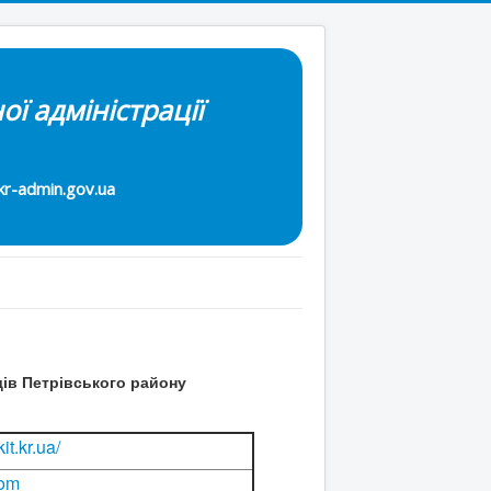
ої адміністрації
-admin.gov.ua
дів Петрівського району
it.kr.ua/
com