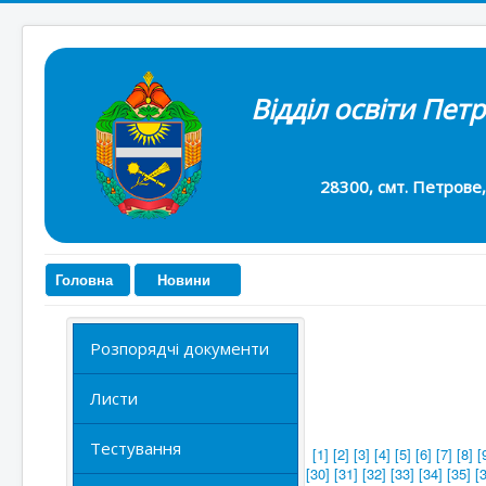
Відділ освіти Пет
28300, смт. Петрове, вул. 
Головна
Новини
Розпорядчі документи
Листи
Тестування
[1]
[2]
[3]
[4]
[5]
[6]
[7]
[8]
[
[30]
[31]
[32]
[33]
[34]
[35]
[