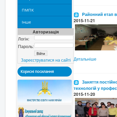
ПМПК
Pайонний етап в
2015-11-21
Інше
Авторизація
Логін:
Пароль:
Детальніше
Зареєструватися на сайті
Корисні посилання
Заняття постійн
технологій у профес
2015-11-20