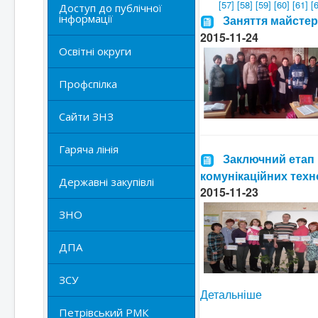
[57]
[58]
[59]
[60]
[61]
[
Доступ до публічної
інформації
Заняття майстер
2015-11-24
Освітні округи
Профспілка
Сайти ЗНЗ
Гаряча лінія
Заключний етап 
комунікаційних техн
Державні закупівлі
2015-11-23
ЗНО
ДПА
ЗСУ
Детальніше
Петрівський РМК