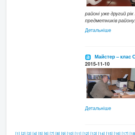
районі уже другий рі
предметників району.
Детальніше
Майстер – клас 
2015-11-10
Детальніше
[1]
[2]
[3]
[4]
[5]
[6]
[7]
[8]
[9]
[10]
[11]
[12]
[13]
[14]
[15]
[16]
[17]
[18