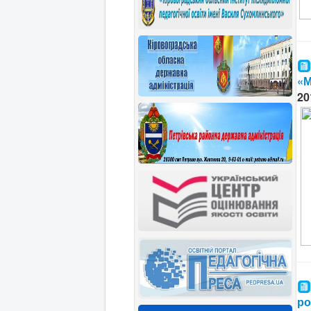
«М
20
ро