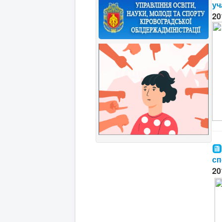
уч
20
сп
20