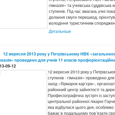
гімназія» та учнівська суддівська к
ступенів. Під час змагань учні п
долання смуги перешкод, орієнтув
володіння туристичним споряджен
Детальніше
12 вересня 2013 року у Петрівському НВК «загальноосві
мназія» проведено для учнів 11 класів профорієнтаційн
13-09-12
12 вересня 2013 року у Петрівськом
ступенів - гімназія» проведено для
захід «Ярмарок кар’єри», організа
районний центр зайнятості та дире
Професіографічна зустріч із засту
центральної районної лікарні Го
яка відбулася цього дня, особливо 
бажає в подальшому пов’язати своє