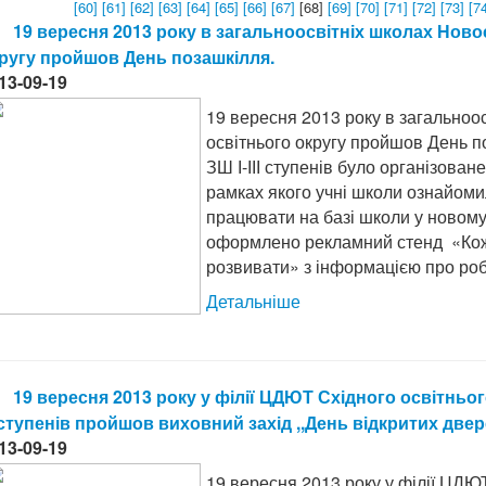
[60]
[61]
[62]
[63]
[64]
[65]
[66]
[67]
[68]
[69]
[70]
[71]
[72]
[73]
[7
19 вересня 2013 року в загальноосвітніх школах Нов
ругу пройшов День позашкілля.
13-09-19
19 вересня 2013 року в загальноо
освітнього округу пройшов День п
ЗШ І-ІІІ ступенів було організова
рамках якого учні школи ознайоми
працювати на базі школи у новому
оформлено рекламний стенд «Коже
розвивати» з інформацією про робо
Детальніше
19 вересня 2013 року у філії ЦДЮТ Східного освітнього
І ступенів пройшов виховний захід ,,День відкритих две
13-09-19
19 вересня 2013 року у філії ЦДЮТ