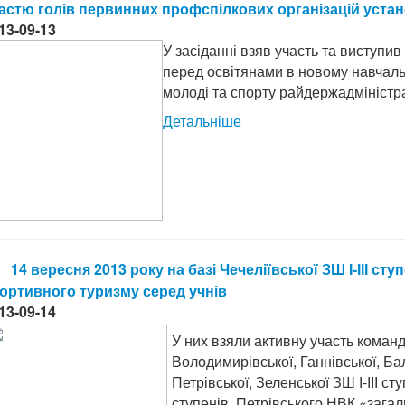
астю голів первинних профспілкових організацій устано
13-09-13
У засіданні взяв участь та виступив
перед освітянами в новому навчальн
молоді та спорту райдержадміністра
Детальніше
14 вересня 2013 року на базі Чечеліївської ЗШ І-ІІІ сту
ортивного туризму серед учнів
13-09-14
У них взяли активну участь коман
Володимирівської, Ганнівської, Бала
Петрівської, Зеленської ЗШ І-ІІІ ст
ступенів, Петрівського НВК «загальн