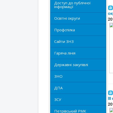
Доступ до публічної
інформації
ок
Освітні округи
20
Профспілка
Сайти ЗНЗ
Гаряча лінія
Державні закупівлі
ЗНО
ДПА
ІІ
ЗСУ
20
Петрівський РМК