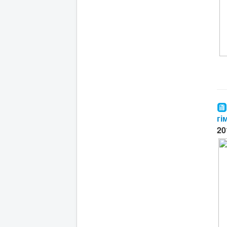
гі
20