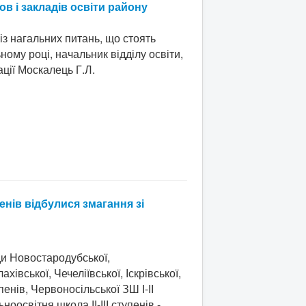
в і закладів освіти району
 із нагальних питань, що стоять
ому році, начальник відділу освіти,
ції Москалець Г.Л.
пенів відбулися змагання зі
ди Новостародубської,
хівської, Чечеліївської, Іскрівської,
упенів, Червоносільської ЗШ І-ІІ
оосвітня школа ІІ-ІІІ ступенів -