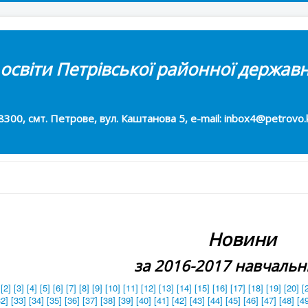
 освіти Петрівської районної державн
т. Петрове, вул. Каштанова 5, e-mail: inbox4@petrovo.kr
Новини
за 2016-2017 навчальн
[2]
[3]
[4]
[5]
[6]
[7]
[8]
[9]
[10]
[11]
[12]
[13]
[14]
[15]
[16]
[17]
[18]
[19]
[20]
[
32]
[33]
[34]
[35]
[36]
[37]
[38]
[39]
[40]
[41]
[42]
[43]
[44]
[45]
[46]
[47]
[48]
[4