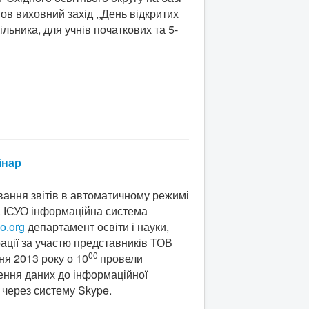
шов виховний захід ,,День відкритих
льника, для учнів початкових та 5-
інар
вання звітів в автоматичному режимі
. ІСУО інформаційна система
uo.org
департамент освіти і науки,
ації за участю представників ТОВ
00
ня 2013 року о 10
провели
ення даних до інформаційної
 через систему Skype.