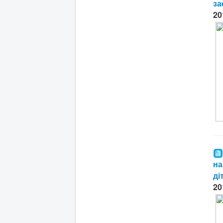
за
20
на
ді
20