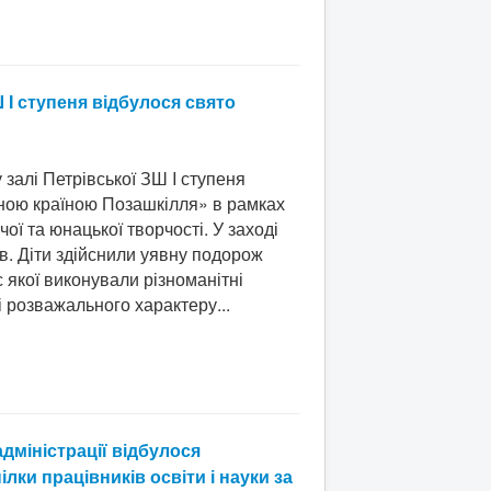
 I ступеня відбулося свято
залі Петрівської ЗШ I ступеня
вною країною Позашкілля» в рамках
ої та юнацької творчості. У заході
в. Діти здійснили уявну подорож
с якої виконували різноманітні
і розважального характеру...
адміністрації відбулося
лки працівників освіти і науки за