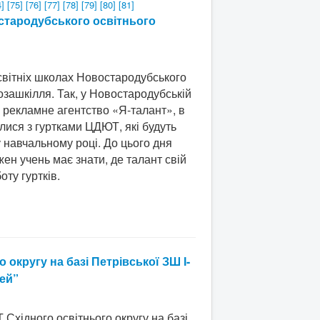
4]
[75]
[76]
[77]
[78]
[79]
[80]
[81]
остародубського освітнього
світніх школах Новостародубського
озашкілля. Так, у Новостародубській
не рекламне агентство «Я-талант», в
лися з гуртками ЦДЮТ, які будуть
 навчальному році. До цього дня
н учень має знати, де талант свій
ту гуртків.
 округу на базі Петрівської ЗШ І-
рей”
 Східного освітнього округу на базі