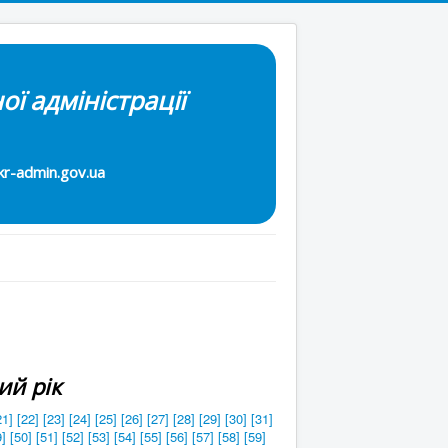
ої адміністрації
-admin.gov.ua
ий рік
21]
[22]
[23]
[24]
[25]
[26]
[27]
[28]
[29]
[30]
[31]
9]
[50]
[51]
[52]
[53]
[54]
[55]
[56]
[57]
[58]
[59]