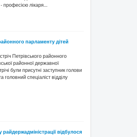
- професією лікаря...
 районного парламенту дітей
стріч Петрівського районного
вської районної державної
трічі були присутні заступник голови
та головний спеціаліст відділу
ту райдержадміністрації відбулося