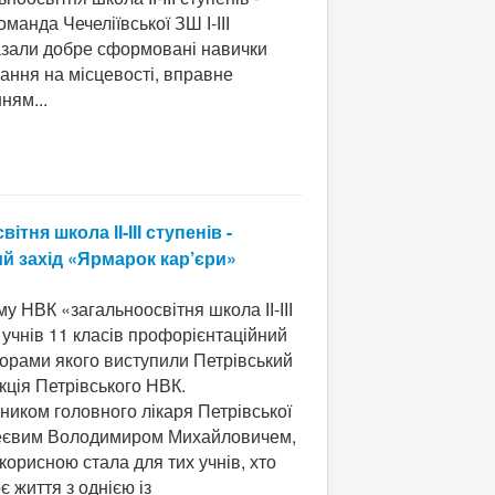
оманда Чечеліївської ЗШ І-ІІІ
оказали добре сформовані навички
ання на місцевості, вправне
ням...
тня школа ІІ-ІІІ ступенів -
ий захід «Ярмарок кар’єри»
у НВК «загальноосвітня школа ІІ-ІІІ
 учнів 11 класів профорієнтаційний
торами якого виступили Петрівський
кція Петрівського НВК.
пником головного лікаря Петрівської
рчеєвим Володимиром Михайловичем,
корисною стала для тих учнів, хто
 життя з однією із