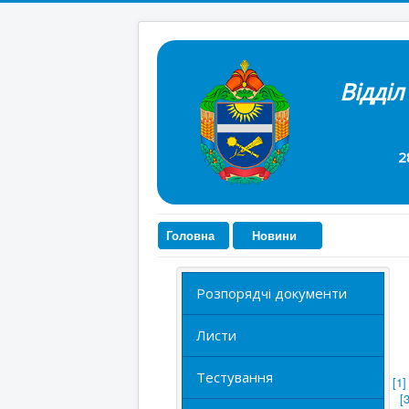
Відділ
28300, см
Головна
Новини
Розпорядчі документи
Листи
Тестування
[1]
[